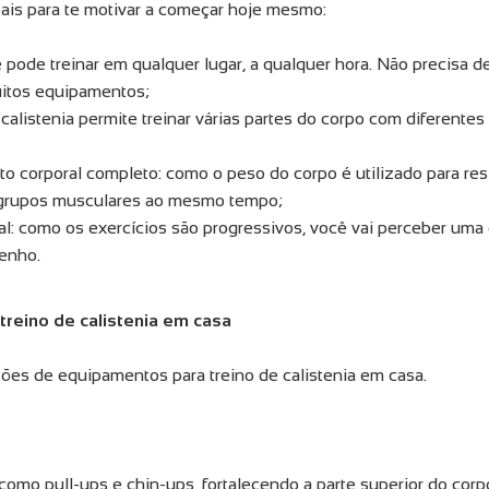
ais para te motivar a começar hoje mesmo:
ê pode treinar em qualquer lugar, a qualquer hora. Não precisa
uitos equipamentos;
 calistenia permite treinar várias partes do corpo com diferentes
 corporal completo: como o peso do corpo é utilizado para res
s grupos musculares ao mesmo tempo;
l: como os exercícios são progressivos, você vai perceber uma
enho.
reino de calistenia em casa
ões de equipamentos para treino de calistenia em casa.
 como pull-ups e chin-ups, fortalecendo a parte superior do corp