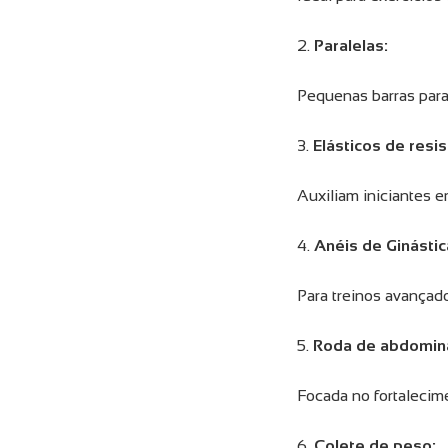
2.
Paralelas:
Pequenas barras para 
3.
Elásticos de resi
Auxiliam iniciantes 
4.
Anéis de Ginástic
Para treinos avançado
5.
Roda de abdomin
Focada no fortalecim
6.
Colete de peso: