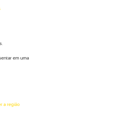
s
s.
 sentar em uma
er a região