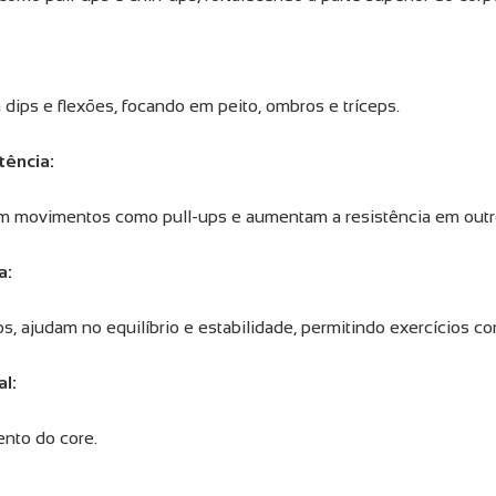
dips e flexões, focando em peito, ombros e tríceps.
stência:
em movimentos como pull-ups e aumentam a resistência em outro
a:
s, ajudam no equilíbrio e estabilidade, permitindo exercícios 
al:
ento do core.