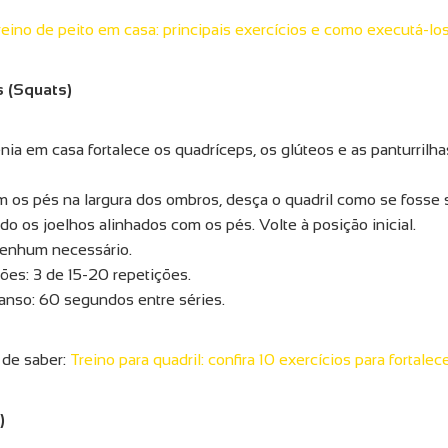
reino de peito em casa: principais exercícios e como executá-lo
 (Squats)
enia em casa fortalece os quadríceps, os glúteos e as panturrilha
m os pés na largura dos ombros, desça o quadril como se fosse
do os joelhos alinhados com os pés. Volte à posição inicial.
enhum necessário.
ções: 3 de 15-20 repetições.
nso: 60 segundos entre séries.
 de saber:
Treino para quadril: confira 10 exercícios para fortalec
)