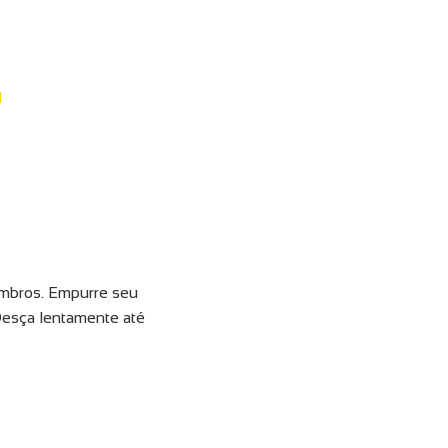
l
ombros. Empurre seu
Desça lentamente até