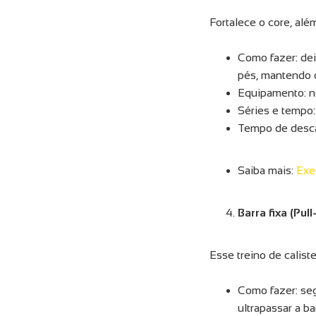
Fortalece o core, além
Como fazer: dei
pés, mantendo o
Equipamento: n
Séries e tempo
Tempo de desca
Saiba mais:
Exe
Barra fixa (Pull
Esse treino de calist
Como fazer: seg
ultrapassar a b