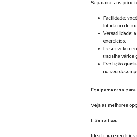
Separamos os princip
Facilidade: voc
lotada ou de m
Versatilidade: a
exercícios;
Desenvolvimento
trabalha vário
Evolução gradua
no seu desemp
Equipamentos para t
Veja as melhores opç
1.
Barra fixa:
Ideal para exercícios