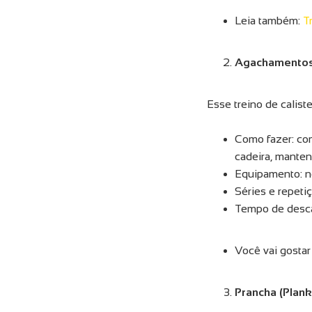
Leia também:
T
Agachamentos
Esse treino de calist
Como fazer: co
cadeira, manten
Equipamento: n
Séries e repeti
Tempo de desca
Você vai gostar
Prancha (Plank