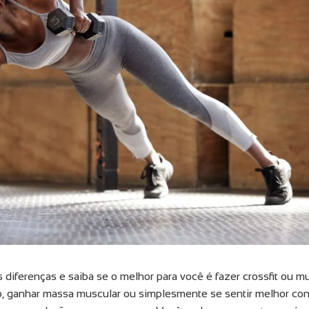
 diferenças e saiba se o melhor para você é fazer crossfit ou m
o, ganhar massa muscular ou simplesmente se sentir melhor co