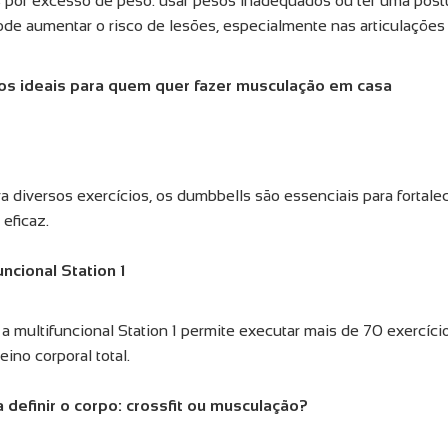
 por excesso de peso: usar pesos inadequados ou ter uma postu
ode aumentar o risco de lesões, especialmente nas articulações 
s ideais para quem quer fazer musculação em casa
ra diversos exercícios, os dumbbells são essenciais para fortal
 eficaz.
ncional Station 1
 a multifuncional Station 1 permite executar mais de 70 exercício
ino corporal total.
 definir o corpo: crossfit ou musculação?