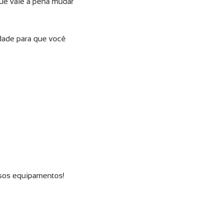
que vale a pena mudar
idade para que você
sos equipamentos!