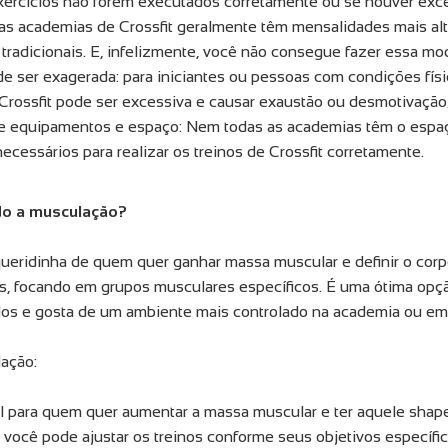
xercícios não forem executados corretamente ou se houver exce
 as academias de Crossfit geralmente têm mensalidades mais a
radicionais. E, infelizmente, você não consegue fazer essa mo
e ser exagerada: para iniciantes ou pessoas com condições físic
Crossfit pode ser excessiva e causar exaustão ou desmotivação
 equipamentos e espaço: Nem todas as academias têm o espa
cessários para realizar os treinos de Crossfit corretamente.
do a musculação?
queridinha de quem quer ganhar massa muscular e definir o corpo
s, focando em grupos musculares específicos. É uma ótima op
dos e gosta de um ambiente mais controlado na academia ou em
ação:
eal para quem quer aumentar a massa muscular e ter aquele shape
 você pode ajustar os treinos conforme seus objetivos específi