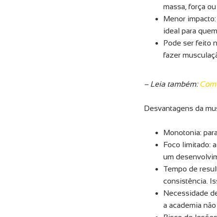
massa, força ou 
Menor impacto: 
ideal para quem
Pode ser feito
fazer musculaçã
– Leia também:
Como
Desvantagens da mu
Monotonia: para
Foco limitado: 
um desenvolvim
Tempo de result
consistência. I
Necessidade de
a academia não 