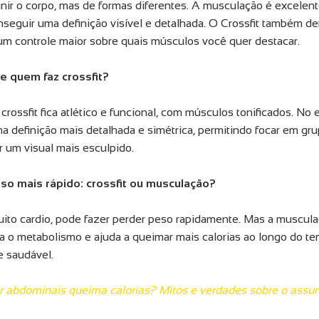
inir o corpo, mas de formas diferentes. A musculação é excelen
seguir uma definição visível e detalhada. O Crossfit também de
m controle maior sobre quais músculos você quer destacar.
e quem faz crossfit?
rossfit fica atlético e funcional, com músculos tonificados. No
a definição mais detalhada e simétrica, permitindo focar em gr
r um visual mais esculpido.
so mais rápido: crossfit ou musculação?
 muito cardio, pode fazer perder peso rapidamente. Mas a muscul
a o metabolismo e ajuda a queimar mais calorias ao longo do t
e saudável.
r abdominais queima calorias? Mitos e verdades sobre o assu