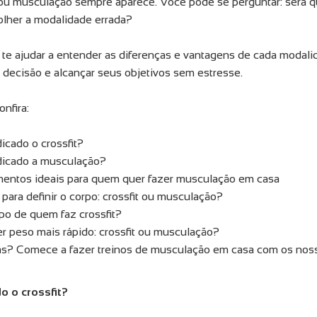
t ou musculação sempre aparece. Você pode se perguntar: será 
colher a modalidade errada?
 te ajudar a entender as diferenças e vantagens de cada modal
 decisão e alcançar seus objetivos sem estresse.
onfira:
icado o crossfit?
dicado a musculação?
entos ideais para quem quer fazer musculação em casa
para definir o corpo: crossfit ou musculação?
po de quem faz crossfit?
r peso mais rápido: crossfit ou musculação?
as? Comece a fazer treinos de musculação em casa com os nos
o o crossfit?