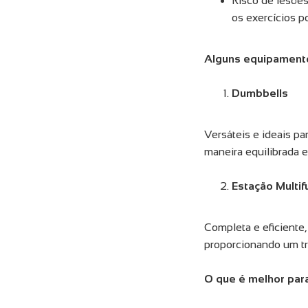
Risco de lesões
os exercícios p
Alguns equipamento
Dumbbells
Versáteis e ideais pa
maneira equilibrada e
Estação Multifu
Completa e eficiente,
proporcionando um tre
O que é melhor para