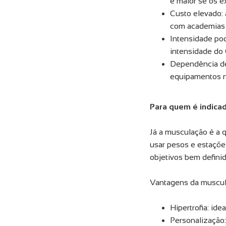
é maior se os e
Custo elevado:
com academias t
Intensidade pod
intensidade do 
Dependência de
equipamentos ne
Para quem é indica
Já a musculação é a 
usar pesos e estaçõe
objetivos bem defini
Vantagens da muscul
Hipertrofia: id
Personalização: