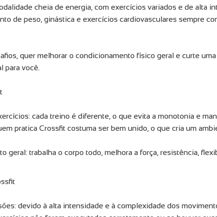
odalidade cheia de energia, com exercícios variados e de alta i
nto de peso, ginástica e exercícios cardiovasculares sempre c
.
fios, quer melhorar o condicionamento físico geral e curte uma 
l para você.
t
ercícios: cada treino é diferente, o que evita a monotonia e ma
em pratica Crossfit costuma ser bem unido, o que cria um ambi
geral: trabalha o corpo todo, melhora a força, resistência, flexib
ssfit
esões: devido à alta intensidade e à complexidade dos movimento