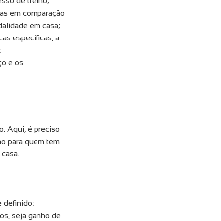
sso de treino;
ltas em comparação
dalidade em casa;
as específicas, a
;
ço e os
. Aqui, é preciso
ção para quem tem
 casa.
 definido;
cos, seja ganho de