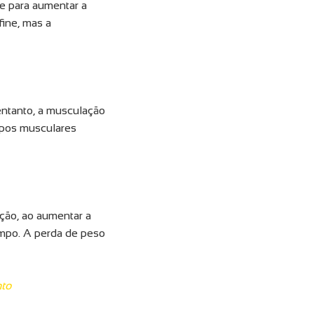
te para aumentar a
fine, mas a
 entanto, a musculação
upos musculares
ação, ao aumentar a
empo. A perda de peso
nto