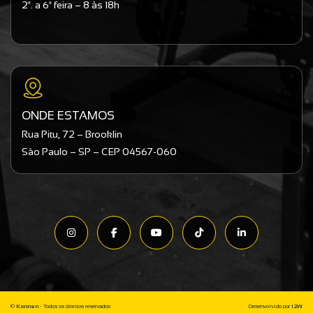
2ª. a 6ª feira – 8 às 18h
ONDE ESTAMOS
Rua Pitu, 72 – Brooklin
São Paulo – SP – CEP 04567-060
©
Konnen
- Todos os direitos reservados
Desenvolvido por
I2W