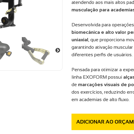
atendendo aos mais altos pa
musculação para academias
Desenvolvida para operaçõe
biomecânica e alto valor p
uniaxial
, que proporciona mov
garantindo ativação muscular
diferentes perfis de usuários.
Pensada para otimizar a exper
linha EXOFORM possui
alça
de
marcações visuais de p
dos exercícios, reduzindo er
em academias de alto fluxo.
ADICIONAR AO ORÇAM