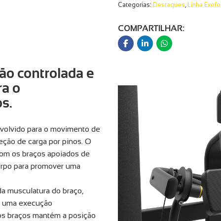
Categorias:
Destaques
,
Linha Exof
COMPARTILHAR:
ão controlada e
ra o
s.
nvolvido para o movimento de
eção de carga por pinos. O
 com os braços apoiados de
corpo para promover uma
a musculatura do braço,
o uma execução
os braços mantém a posição