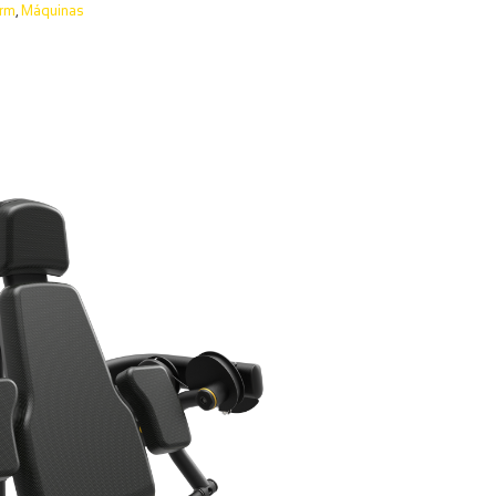
orm
,
Máquinas