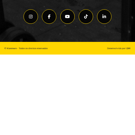
©
Konnen
- Todos os direitos reservados
Desenvolvido por
I2W