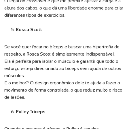
O legal do crossover é que ele permite ajustar a carga e a
altura dos cabos, o que dá uma liberdade enorme para criar
diferentes tipos de exercícios.
Rosca Scott
Se você quer focar no bíceps e buscar uma hipertrofia de
respeito, a Rosca Scott é simplesmente indispensável.
Ela é perfeita para isolar o músculo e garantir que todo o
esforço esteja direcionado ao bíceps sem ajuda de outros
músculos.
E o melhor? O design ergonômico dele te ajuda a fazer o
movimento de forma controlada, o que reduz muito o risco
de lesões.
Pulley Tríceps
Quando o assunto é tríceps, o Pulley é um dos