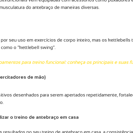
 musculatura do antebraço de maneiras diversas.
por seu uso em exercícios de corpo inteiro, mas os kettlebell
 como o “kettlebell swing”.
pamentos para treino funcional: conheça os principais e suas 
xercitadores de mão)
tivos desenhados para serem apertados repetidamente, fortal
o.
lizar o treino de antebraço em casa
 resultados no seu treino de antebraço em casa, a consistência 