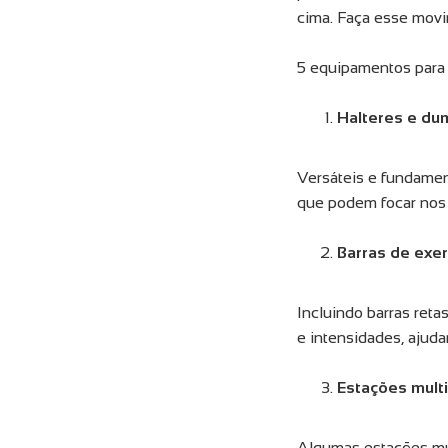
cima. Faça esse movim
5 equipamentos para 
Halteres e du
Versáteis e fundament
que podem focar nos 
Barras de exer
Incluindo barras reta
e intensidades, ajud
Estações multi
Algumas estações mu