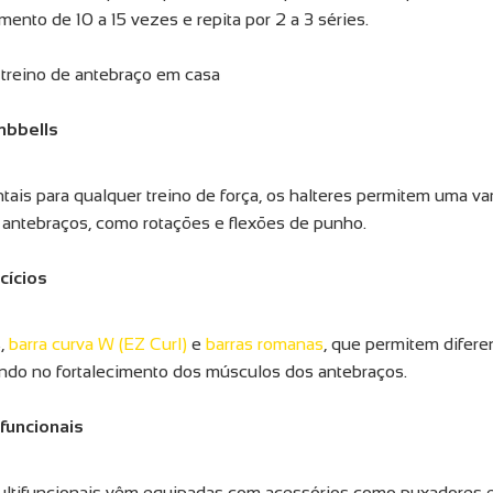
ento de 10 a 15 vezes e repita por 2 a 3 séries.
treino de antebraço em casa
mbbells
ais para qualquer treino de força, os halteres permitem uma va
antebraços, como rotações e flexões de punho.
cícios
s,
barra curva W (EZ Curl)
e
barras romanas
, que permitem difere
ando no fortalecimento dos músculos dos antebraços.
funcionais
ltifuncionais vêm equipadas com acessórios como puxadores 