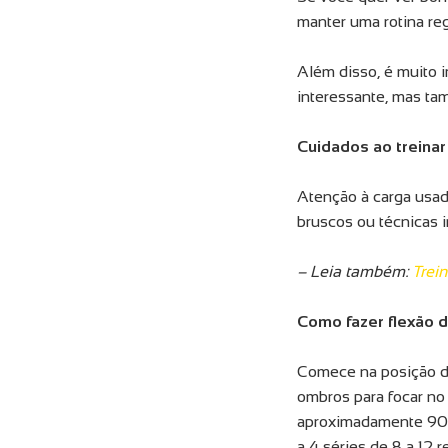
manter uma rotina reg
Além disso, é muito 
interessante, mas ta
Cuidados ao treinar
Atenção à carga usa
bruscos ou técnicas 
– Leia também:
Trein
Como fazer flexão 
Comece na posição de
ombros para focar no
aproximadamente 90 g
a 4 séries de 8 a 12 r