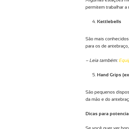
permitem trabalhar a
Kettlebells
São mais conhecidos 
para os de antebraço,
– Leia também:
Equi
Hand Grips (e
São pequenos disposi
da mão e do antebraç
Dicas para potencia
Se você quer ver bons