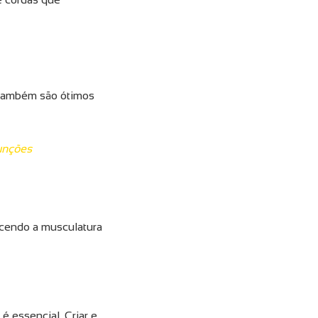
s também são ótimos
funções
ecendo a musculatura
é essencial. Criar e