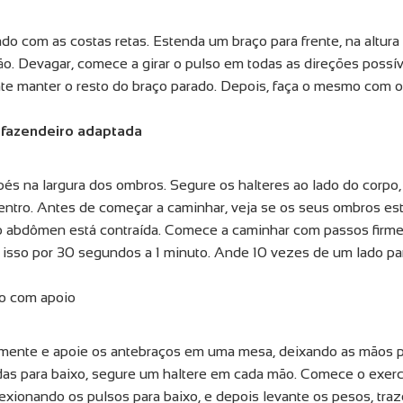
do com as costas retas. Estenda um braço para frente, na altura
ão. Devagar, comece a girar o pulso em todas as direções possív
te manter o resto do braço parado. Depois, faça o mesmo com o 
fazendeiro adaptada
és na largura dos ombros. Segure os halteres ao lado do corpo
entro. Antes de começar a caminhar, veja se os seus ombros est
do abdômen está contraída. Comece a caminhar com passos fir
 isso por 30 segundos a 1 minuto. Ande 10 vezes de um lado par
o com apoio
lmente e apoie os antebraços em uma mesa, deixando as mãos 
as para baixo, segure um haltere em cada mão. Comece o exerc
exionando os pulsos para baixo, e depois levante os pesos, tra