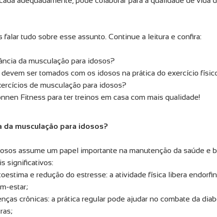
ticada adequadamente, pode colaborar para a qualidade de vida 
falar tudo sobre esse assunto. Continue a leitura e confira:
tância da musculação para idosos?
devem ser tomados com os idosos na prática do exercício físic
xercícios de musculação para idosos?
nen Fitness para ter treinos em casa com mais qualidade!
ia da musculação para idosos?
dosos assume um papel importante na manutenção da saúde e b
s significativos:
estima e redução do estresse: a atividade física libera endor
m-estar;
nças crônicas: a prática regular pode ajudar no combate da diab
tras;