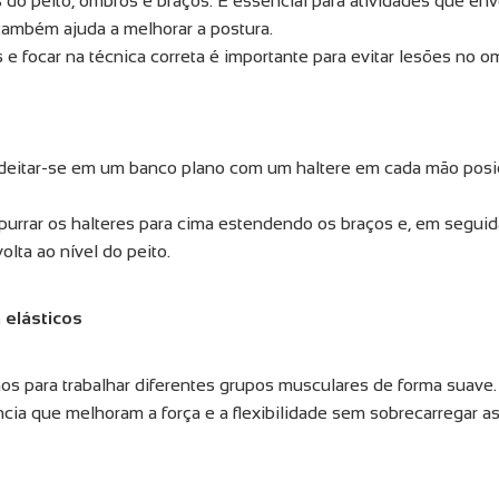
 do peito, ombros e braços. É essencial para atividades que en
 também ajuda a melhorar a postura.
es e focar na técnica correta é importante para evitar lesões no o
: deitar-se em um banco plano com um haltere em cada mão posi
rrar os halteres para cima estendendo os braços e, em seguida
olta ao nível do peito.
 elásticos
os para trabalhar diferentes grupos musculares de forma suave. 
ncia que melhoram a força e a flexibilidade sem sobrecarregar as