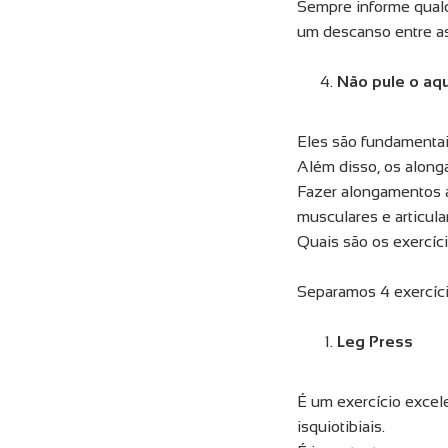
Sempre informe qualq
um descanso entre as
Não pule o aq
Eles são fundamentai
Além disso, os along
Fazer alongamentos an
musculares e articul
Quais são os exercíc
Separamos 4 exercíci
Leg Press
É um exercício excele
isquiotibiais.