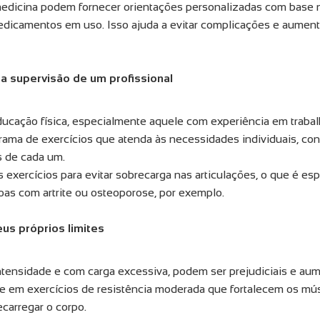
medicina podem fornecer orientações personalizadas com base n
edicamentos em uso. Isso ajuda a evitar complicações e aument
a supervisão de um profissional
ducação física, especialmente aquele com experiência em traba
ama de exercícios que atenda às necessidades individuais, co
s de cada um.
 exercícios para evitar sobrecarga nas articulações, o que é es
oas com artrite ou osteoporose, por exemplo.
us próprios limites
ntensidade e com carga excessiva, podem ser prejudiciais e aum
que em exercícios de resistência moderada que fortalecem os m
carregar o corpo.