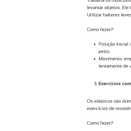
Trabalha os músculos
levantar objetos. Ele
Utilizar halteres lev
Como fazer?
Posição inicial
peito;
Movimento: empu
lentamente de v
Exercícios com
Os elásticos são ótim
exercícios de resistê
Como fazer?