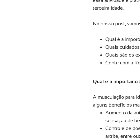
essa atividade é pra
terceira idade.
No nosso post, vamos 
Qual é a impor
Quais cuidados 
Quais são os e
Conte com a Kon
Qual é a importânc
A musculação para i
alguns benefícios mai
Aumento da auto
sensação de be
Controle de doe
artrite, entre ou