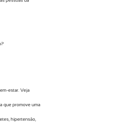
das pessoas da
o?
em-estar. Veja
fina que promove uma
etes, hipertensão,