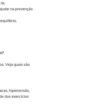
la;
 ajudar na prevenção
quilíbrio,
co?
os. Veja quais são:
acas, hipertensão,
ade dos exercícios