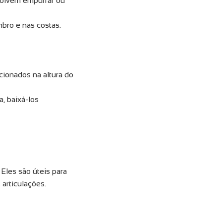
volvem empurrar ou
mbro e nas costas.
cionados na altura do
, baixá-los
Eles são úteis para
 articulações.