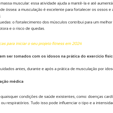
assa muscular: essa atividade ajuda a mantê-la e até aumentá-
de óssea: a musculação é excelente para fortalecer os ossos e
;
edas: o fortalecimento dos músculos contribui para um melhor e
tora e o risco de quedas.
cas para iniciar o seu projeto fitness em 2024
m ser tomados com os idosos na prática do exercício físi
cuidados antes, durante e após a prática de musculação por idos
iação médica
ar quaisquer condições de saúde existentes, como: doenças cardí
 ou respiratórios. Tudo isso pode influenciar o tipo e a intensid