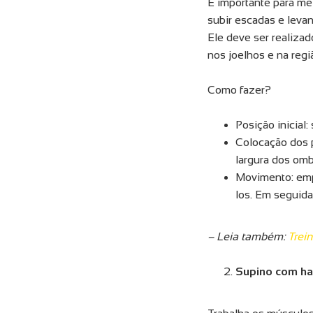
É importante para mel
subir escadas e levan
Ele deve ser realiza
nos joelhos e na regi
Como fazer?
Posição inicial
Colocação dos 
largura dos omb
Movimento: emp
los. Em seguida,
– Leia também:
Trei
Supino com ha