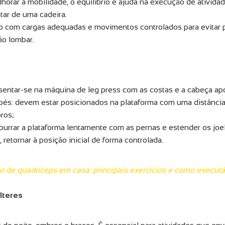
horar a mobilidade, o equilíbrio e ajuda na execução de atividad
tar de uma cadeira.
do com cargas adequadas e movimentos controlados para evitar 
ão lombar.
: sentar-se na máquina de leg press com as costas e a cabeça ap
pés: devem estar posicionados na plataforma com uma distância
ros;
urrar a plataforma lentamente com as pernas e estender os jo
 retornar à posição inicial de forma controlada.
no de quadríceps em casa: principais exercícios e como executá
lteres