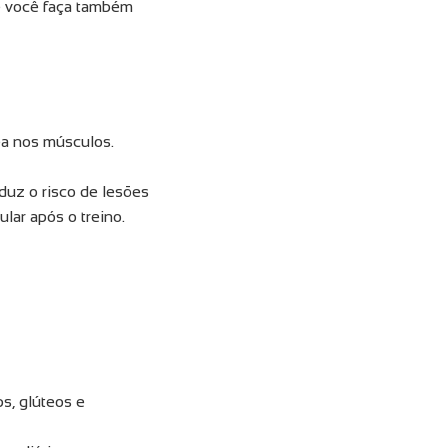
e você faça também
ea nos músculos.
duz o risco de lesões
lar após o treino.
s, glúteos e